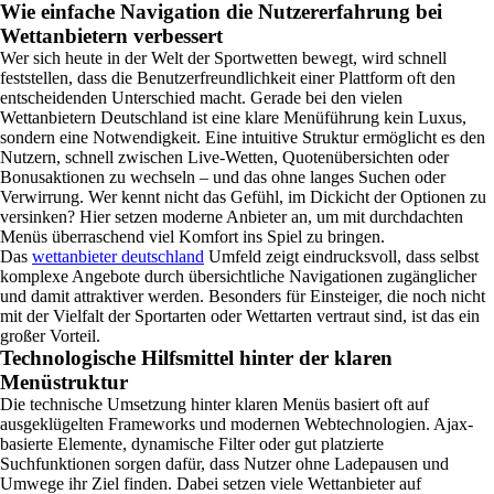
Wie einfache Navigation die Nutzererfahrung bei
Wettanbietern verbessert
Wer sich heute in der Welt der Sportwetten bewegt, wird schnell
feststellen, dass die Benutzerfreundlichkeit einer Plattform oft den
entscheidenden Unterschied macht. Gerade bei den vielen
Wettanbietern Deutschland ist eine klare Menüführung kein Luxus,
sondern eine Notwendigkeit. Eine intuitive Struktur ermöglicht es den
Nutzern, schnell zwischen Live-Wetten, Quotenübersichten oder
Bonusaktionen zu wechseln – und das ohne langes Suchen oder
Verwirrung. Wer kennt nicht das Gefühl, im Dickicht der Optionen zu
versinken? Hier setzen moderne Anbieter an, um mit durchdachten
Menüs überraschend viel Komfort ins Spiel zu bringen.
Das
wettanbieter deutschland
Umfeld zeigt eindrucksvoll, dass selbst
komplexe Angebote durch übersichtliche Navigationen zugänglicher
und damit attraktiver werden. Besonders für Einsteiger, die noch nicht
mit der Vielfalt der Sportarten oder Wettarten vertraut sind, ist das ein
großer Vorteil.
Technologische Hilfsmittel hinter der klaren
Menüstruktur
Die technische Umsetzung hinter klaren Menüs basiert oft auf
ausgeklügelten Frameworks und modernen Webtechnologien. Ajax-
basierte Elemente, dynamische Filter oder gut platzierte
Suchfunktionen sorgen dafür, dass Nutzer ohne Ladepausen und
Umwege ihr Ziel finden. Dabei setzen viele Wettanbieter auf