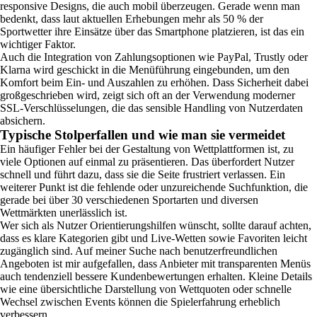
responsive Designs, die auch mobil überzeugen. Gerade wenn man
bedenkt, dass laut aktuellen Erhebungen mehr als 50 % der
Sportwetter ihre Einsätze über das Smartphone platzieren, ist das ein
wichtiger Faktor.
Auch die Integration von Zahlungsoptionen wie PayPal, Trustly oder
Klarna wird geschickt in die Menüführung eingebunden, um den
Komfort beim Ein- und Auszahlen zu erhöhen. Dass Sicherheit dabei
großgeschrieben wird, zeigt sich oft an der Verwendung moderner
SSL-Verschlüsselungen, die das sensible Handling von Nutzerdaten
absichern.
Typische Stolperfallen und wie man sie vermeidet
Ein häufiger Fehler bei der Gestaltung von Wettplattformen ist, zu
viele Optionen auf einmal zu präsentieren. Das überfordert Nutzer
schnell und führt dazu, dass sie die Seite frustriert verlassen. Ein
weiterer Punkt ist die fehlende oder unzureichende Suchfunktion, die
gerade bei über 30 verschiedenen Sportarten und diversen
Wettmärkten unerlässlich ist.
Wer sich als Nutzer Orientierungshilfen wünscht, sollte darauf achten,
dass es klare Kategorien gibt und Live-Wetten sowie Favoriten leicht
zugänglich sind. Auf meiner Suche nach benutzerfreundlichen
Angeboten ist mir aufgefallen, dass Anbieter mit transparenten Menüs
auch tendenziell bessere Kundenbewertungen erhalten. Kleine Details
wie eine übersichtliche Darstellung von Wettquoten oder schnelle
Wechsel zwischen Events können die Spielerfahrung erheblich
verbessern.